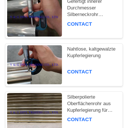
Gefertigt innerer
FÄLLE
Durchmesser
Silberneckrohr
kaltgewalzt
CONTACT
SITEMAP
PRIVACY
Nahtlose, kaltgewalzte
Kupferlegierung
POLICY
CONTACT
Silberpolierte
Oberflächenrohr aus
Kupferlegierung für
Möbeldekoration
CONTACT