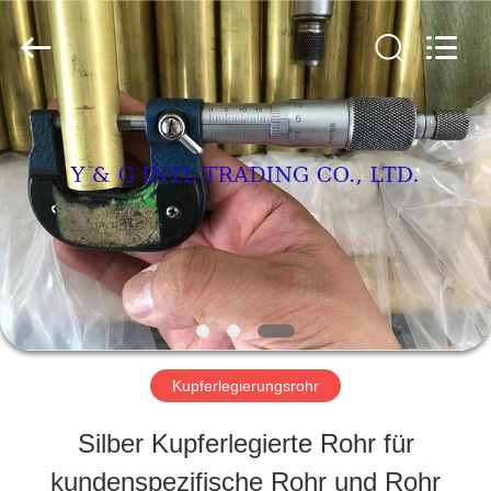
&
G
International
Trading
Company
Limited.
HAUS
All
Rights
Reserved.
PRODUKTE
ÜBER
UNS
Kupferlegierungsrohr
FABRIK-
Silber Kupferlegierte Rohr für
AUSFLUG
kundenspezifische Rohr und Rohr