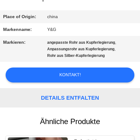
QUALITÄTSKONTROLLE
Place of Origin:
china
Markenname:
Y&G
TRETEN
Markieren:
,
angepasste Rohr aus Kupferlegierung
SIE
,
Anpassungsrohr aus Kupferlegierung
Rohr aus Silber-Kupferlegierung
MIT
UNS
KONTAKT!
IN
DETAILS ENTFALTEN
VERBINDUNG
Ähnliche Produkte
NACHRICHTEN