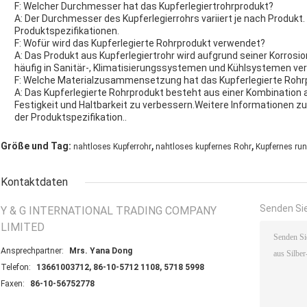
F: Welcher Durchmesser hat das Kupferlegiertrohrprodukt?
A: Der Durchmesser des Kupferlegierrohrs variiert je nach Produkt.
Produktspezifikationen.
F: Wofür wird das Kupferlegierte Rohrprodukt verwendet?
A: Das Produkt aus Kupferlegiertrohr wird aufgrund seiner Korros
häufig in Sanitär-, Klimatisierungssystemen und Kühlsystemen ve
F: Welche Materialzusammensetzung hat das Kupferlegierte Rohr
A: Das Kupferlegierte Rohrprodukt besteht aus einer Kombination 
Festigkeit und Haltbarkeit zu verbessern.Weitere Informationen 
der Produktspezifikation..
,
,
Größe und Tag:
nahtloses Kupferrohr
nahtloses kupfernes Rohr
Kupfernes ru
Kontaktdaten
Senden Sie
Y & G INTERNATIONAL TRADING COMPANY
LIMITED
Ansprechpartner:
Mrs. Yana Dong
Telefon:
13661003712, 86-10-5712 1108, 5718 5998
Faxen:
86-10-56752778