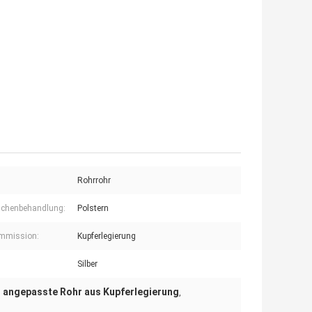
Rohrrohr
ächenbehandlung:
Polstern
ommission:
Kupferlegierung
Silber
angepasste Rohr aus Kupferlegierung
,
,