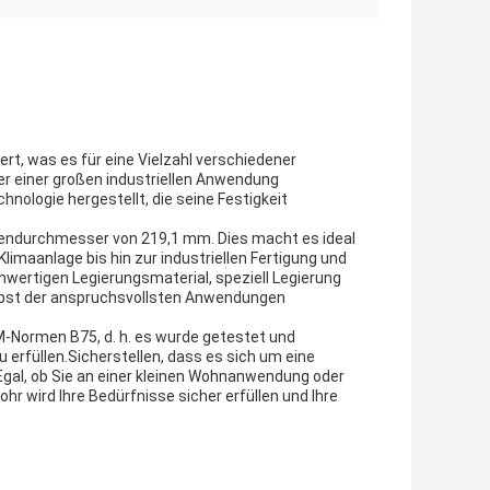
ert, was es für eine Vielzahl verschiedener
er einer großen industriellen Anwendung
nologie hergestellt, die seine Festigkeit
ußendurchmesser von 219,1 mm. Dies macht es ideal
limaanlage bis hin zur industriellen Fertigung und
ertigen Legierungsmaterial, speziell Legierung
selbst der anspruchsvollsten Anwendungen
M-Normen B75, d. h. es wurde getestet und
 erfüllen.Sicherstellen, dass es sich um eine
Egal, ob Sie an einer kleinen Wohnanwendung oder
hr wird Ihre Bedürfnisse sicher erfüllen und Ihre