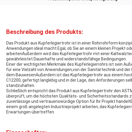
Beschreibung des Produkts:
Das Produkt aus Kupferlegiertrohr ist in einer Rohrrohrform konzipi
Anwendungen ideal macht.Egal, ob Sie an einem kleinen Projekt od
arbeitenAußerdem wird das Kupferlegiertrohr mit einer Kaltwalztech
gewährleistet.Dauerhafte und widerstandsfähige Bedingungen.
Einer der wichtigsten Merkmale des Kupferlegierrohrs ist sein A
für eine Vielzahl von Anwendungen,von der Sanitärtechnik und der K
dem BauwesenAußerdem ist das Kupferlegiertrohr aus einem hochw
C12200, gefertigt.langlebig und in der Lage, den Anforderungen 
standzuhalten.
Schließlich entspricht das Produkt aus Kupferlegiertrohr den AST
überprüft, um die höchsten Qualitäts- und Sicherheitsstandards zu
zuverlässige und vertrauenswürdige Option für Ihr Projekt handelt
einem groß angelegten Industrieprojekt arbeiten, das Kupferlegierro
Erwartungen übertreffen.