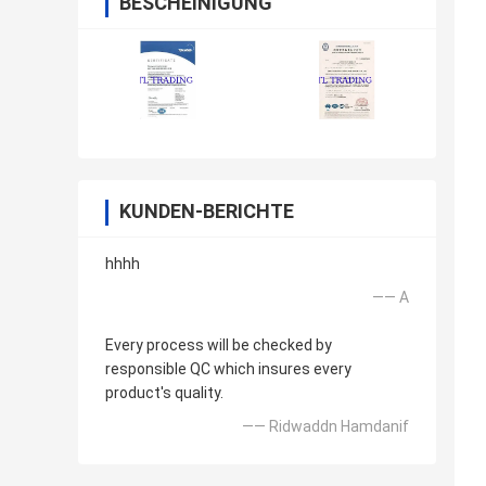
BESCHEINIGUNG
KUNDEN-BERICHTE
hhhh
—— A
Every process will be checked by
responsible QC which insures every
product's quality.
—— Ridwaddn Hamdanif