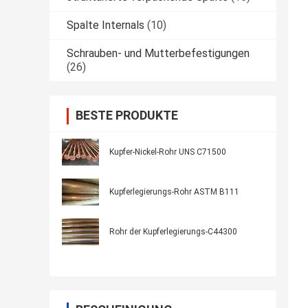
Spalte Internals
(10)
Schrauben- und Mutterbefestigungen
(26)
BESTE PRODUKTE
Kupfer-Nickel-Rohr UNS C71500
Kupferlegierungs-Rohr ASTM B111
Rohr der Kupferlegierungs-C44300