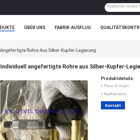
ODUKTE
ÜBER UNS
FABRIK-AUSFLUG
QUALITÄTSKONTR
N
FÄLLE
l Angefertigte Rohre Aus Silber-Kupfer-Legierung
Individuell angefertigte Rohre aus Silber-Kupfer-Legi
Produktdetails:
Place of Origin:
Markenname:
Kontakt