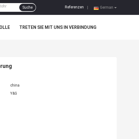
Referenzen
Suche
|
German
OLLE
TRETEN SIE MIT UNS IN VERBINDUNG
erung
china
Y&G