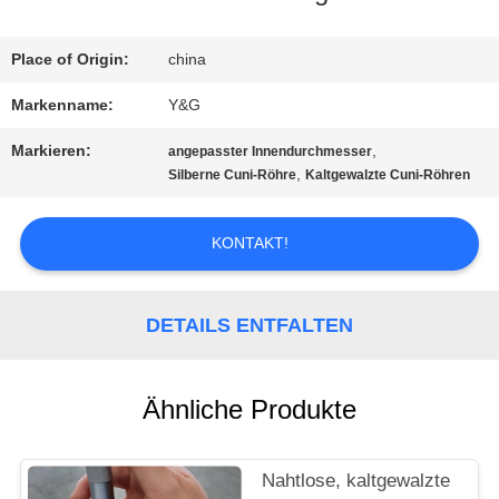
QUALITÄTSKONTROLLE
Place of Origin:
china
Markenname:
Y&G
TRETEN
Markieren:
,
angepasster Innendurchmesser
SIE
,
Silberne Cuni-Röhre
Kaltgewalzte Cuni-Röhren
MIT
KONTAKT!
UNS
IN
DETAILS ENTFALTEN
VERBINDUNG
Ähnliche Produkte
NACHRICHTEN
Nahtlose, kaltgewalzte