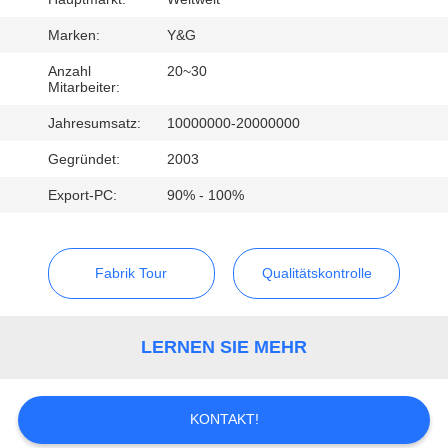
TRETEN
Marken:
Y&G
SIE
Anzahl
20~30
Mitarbeiter:
MIT
Jahresumsatz:
10000000-20000000
UNS
Gegründet:
2003
IN
Export-PC:
90% - 100%
VERBINDUNG
NACHRICHTEN
Fabrik Tour
Qualitätskontrolle
FÄLLE
LERNEN SIE MEHR
KONTAKT!