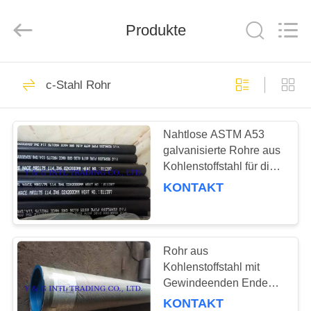
Rohr
Fournisseur.
Copyright
Produkte
©
2018
-
2025
carbonsteel-
HAUS
97
tube.com.
All
c-Stahl Rohr
Rights
Reserved.
c-Stahl Rohr
PRODUKTE
Nahtlose ASTM A53
galvanisierte Rohre aus
ÜBER
Kohlenstoffstahl für die
UNS
industrielle
KONTAKT
Druckfluidversorgung
96
FABRIK-
AUSFLUG
Rohr aus
Edelstahl-Rohre
Kohlenstoffstahl mit
Gewindeenden Enden
QUALITÄTSKONTROLLE
in ASTM A53 ASTM
KONTAKT