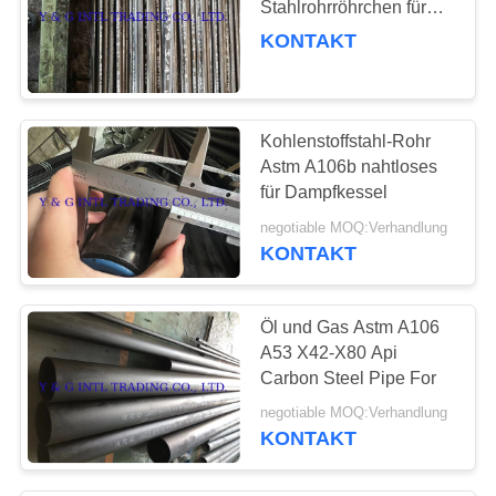
Stahlrohrröhrchen für
68
industrielle
KONTAKT
Metalllegierungs-
Anwendungen
Platte
Kohlenstoffstahl-Rohr
Astm A106b nahtloses
für Dampfkessel
negotiable MOQ:Verhandlung
KONTAKT
109
Installationen und
Öl und Gas Astm A106
Flansche
A53 X42-X80 Api
Carbon Steel Pipe For
negotiable MOQ:Verhandlung
KONTAKT
22