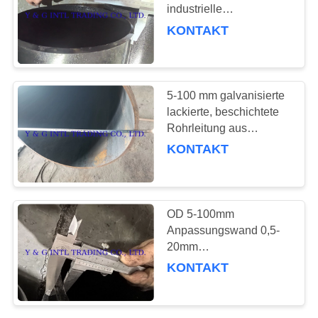
industrielle
Gasleitungen
KONTAKT
69
Nickel-Aluminium-
5-100 mm galvanisierte
Rohr
lackierte, beschichtete
Rohrleitung aus
Kohlenstoffstahl mit
KONTAKT
schmalen,
abgeschrägten
Gewindeenden
26
OD 5-100mm
Hohles
Anpassungswand 0,5-
20mm
Aluminiumrohr
Kohlenstoffstahlrohrlösung
KONTAKT