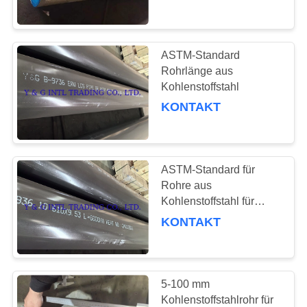
A106
TRETEN
SIE
ASTM-Standard
51
MIT
Rohrlänge aus
Titanlegierungs-
Kohlenstoffstahl
UNS
KONTAKT
Rohr
IN
VERBINDUNG
ASTM-Standard für
NACHRICHTEN
Rohre aus
Kohlenstoffstahl für
80
verschiedene
FÄLLE
KONTAKT
Industriezweige
Kupferlegierungsrohr
5-100 mm
Kohlenstoffstahlrohr für