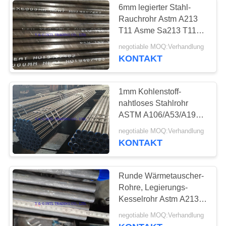
6mm legierter Stahl-
Metallgelegentliche
Rauchrohr Astm A213
T11 Asme Sa213 T11
Verpackung
nahtlos
negotiable MOQ:Verhandlung
KONTAKT
1mm Kohlenstoff-
nahtloses Stahlrohr
21
ASTM A106/A53/A192
Gelegentliche
GR B A106b
negotiable MOQ:Verhandlung
KONTAKT
Plastikverpackung
Runde Wärmetauscher-
Rohre, Legierungs-
Kesselrohr Astm A213
Asme Sa213 T5 T9
20
negotiable MOQ:Verhandlung