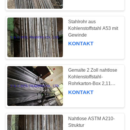
21
Stahlrohr aus
Wärmetauscherausrüst
Kohlenstoffstahl A53 mit
Gewinde
KONTAKT
Gemalte 2 Zoll nahtlose
22
Kohlenstoffstahl-
Rohrkarton-Box 2,11
Stahlleitungsrohr
mm ASTM A192
KONTAKT
Nahtlose ASTM A210-
Struktur