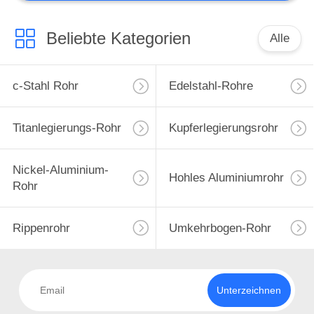
Spalte Internals
Beliebte Kategorien
Alle
c-Stahl Rohr
Edelstahl-Rohre
26
Titanlegierungs-Rohr
Kupferlegierungsrohr
Schrauben- und
Nickel-Aluminium-
Mutterbefestigungen
Hohles Aluminiumrohr
Rohr
Rippenrohr
Umkehrbogen-Rohr
Unterzeichnen