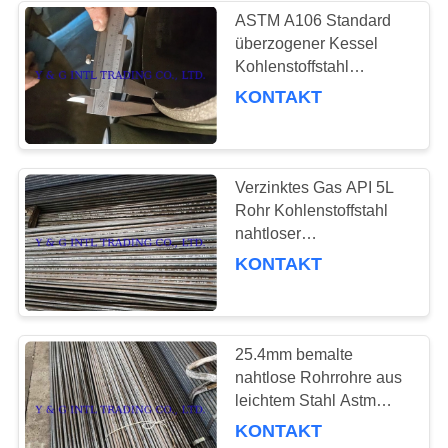
ASTM A106 Standard
überzogener Kessel
84
Kohlenstoffstahl
Rohrlieferanten
KONTAKT
Rippenrohr
Verzinktes Gas API 5L
Rohr Kohlenstoffstahl
nahtloser
Außendurchmesser 5-
KONTAKT
39
100mm
Umkehrbogen-Rohr
25.4mm bemalte
nahtlose Rohrrohre aus
leichtem Stahl Astm
A179 für industrielle
KONTAKT
Verwendung