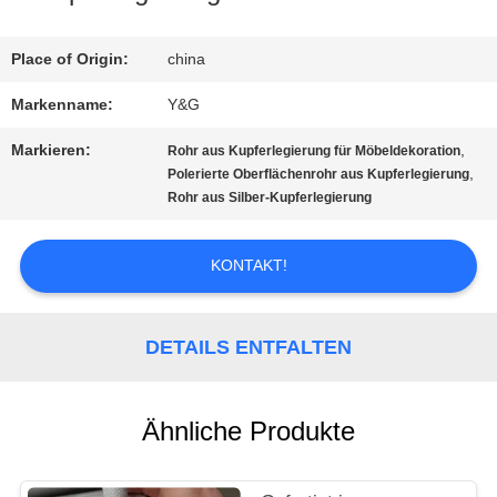
QUALITÄTSKONTROLLE
Place of Origin:
china
Markenname:
Y&G
TRETEN
Markieren:
,
Rohr aus Kupferlegierung für Möbeldekoration
SIE
,
Polerierte Oberflächenrohr aus Kupferlegierung
Rohr aus Silber-Kupferlegierung
MIT
UNS
KONTAKT!
IN
DETAILS ENTFALTEN
VERBINDUNG
Ähnliche Produkte
NACHRICHTEN