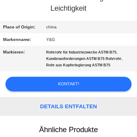
Leichtigkeit
QUALITÄTSKONTROLLE
Place of Origin:
china
TRETEN
Markenname:
Y&G
SIE
Markieren:
,
Rohrrohr für Industriezwecke ASTM B75
MIT
,
Kundenanforderungen ASTM B75 Rohrrohr
Rohr aus Kupferlegierung ASTM B75
UNS
KONTAKT!
IN
VERBINDUNG
DETAILS ENTFALTEN
NACHRICHTEN
Ähnliche Produkte