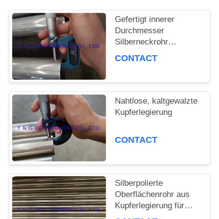
FÄLLE
Gefertigt innerer
Durchmesser
Silberneckrohr
SITEMAP
kaltgewalzt
CONTACT
PRIVACY
Nahtlose, kaltgewalzte
POLICY
Kupferlegierung
CONTACT
Silberpolierte
Oberflächenrohr aus
Kupferlegierung für
Möbeldekoration