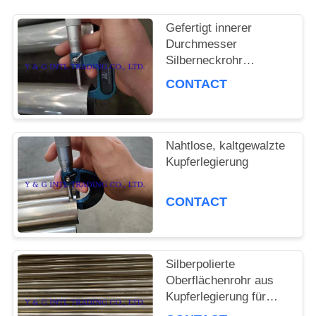
FÄLLE
Gefertigt innerer
Durchmesser
Silberneckrohr
SITEMAP
kaltgewalzt
CONTACT
PRIVACY
Nahtlose, kaltgewalzte
POLICY
Kupferlegierung
CONTACT
Silberpolierte
Oberflächenrohr aus
Kupferlegierung für
Möbeldekoration