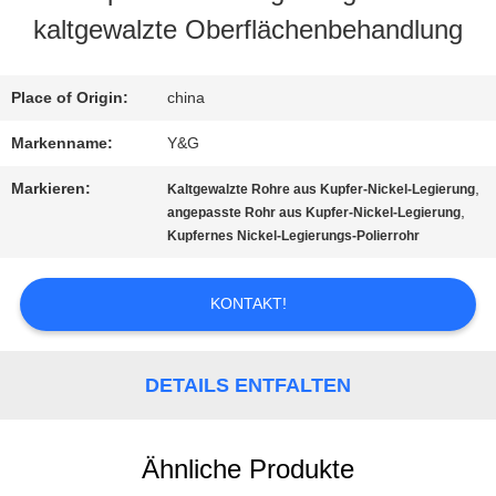
kaltgewalzte Oberflächenbehandlung
QUALITÄTSKONTROLLE
Place of Origin:
china
TRETEN
Markenname:
Y&G
SIE
Markieren:
,
Kaltgewalzte Rohre aus Kupfer-Nickel-Legierung
MIT
,
angepasste Rohr aus Kupfer-Nickel-Legierung
Kupfernes Nickel-Legierungs-Polierrohr
UNS
KONTAKT!
IN
VERBINDUNG
DETAILS ENTFALTEN
NACHRICHTEN
Ähnliche Produkte