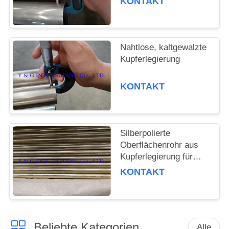
KONTAKT
Nahtlose, kaltgewalzte
Kupferlegierung
KONTAKT
Silberpolierte
Oberflächenrohr aus
Kupferlegierung für
Möbeldekoration
KONTAKT
Beliebte Kategorien
Alle