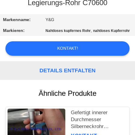
Legierungs-Rohr C70600
TRETEN
SIE
Markenname:
Y&G
MIT
Markieren:
,
Nahtloses kupfernes Rohr
nahtloses Kupferrohr
UNS
KONTAKT!
IN
VERBINDUNG
DETAILS ENTFALTEN
NACHRICHTEN
Ähnliche Produkte
FÄLLE
Gefertigt innerer
Durchmesser
Silberneckrohr
kaltgewalzt