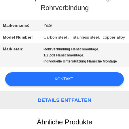
Rohrverbindung
QUALITÄTSKONTROLLE
Markenname:
Y&G
TRETEN
Model Number:
Carbon steel 、 stainless steel、copper alloy
SIE
Markieren:
,
Rohrverbindung Flanschmontage
MIT
,
1/2 Zoll Flanschmontage
Individuelle Unterstützung Flansche Montage
UNS
KONTAKT!
IN
VERBINDUNG
DETAILS ENTFALTEN
NACHRICHTEN
Ähnliche Produkte