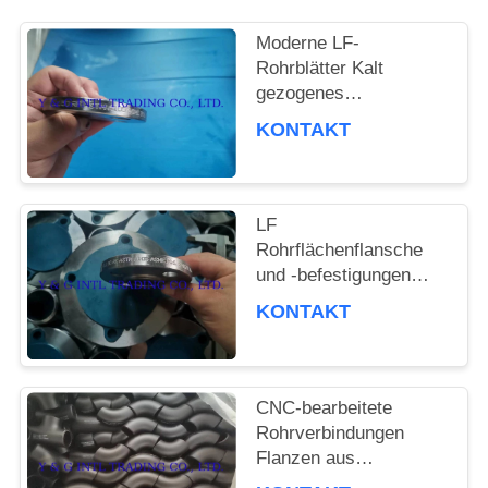
FÄLLE
Moderne LF-
Rohrblätter Kalt
gezogenes
Kohlenstoffstahllegionsstahl
KONTAKT
LF
Rohrflächenflansche
und -befestigungen
wesentliche
KONTAKT
Komponenten für
Rohrverbindungen
CNC-bearbeitete
Rohrverbindungen
Flanzen aus
Kohlenstoffstahl