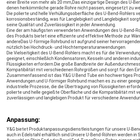
einer Breite von mehr als 20 mm,Das einzigartige Design des U-Be
denen herkömmliche gerade Rohre nicht passen, eingesetzt zu we
Die polierte und helle Verhüllungsoberfläche des U-Bend-Rohlers 
korrosionsbeständig, was für Langlebigkeit und Langlebigkeit sorg
seine Qualität und Zuverlässigkeit in jeder Anwendung.
Eine der am häufigsten verwendeten Anwendungen des U-Bend-Roh
des Produkts bietet eine effiziente und effektive Methode zur Wär
andereDas U-förmige Rohrbund ist aufgrund seiner hervorragende
nützlich bei Hochdruck- und Hochtemperaturanwendungen.
Die Vielseitigkeit des U-Bend-Rohlers macht es für die Verwend
geeignet, einschließlich Kondensatoren, Kesseln und anderen indus
Flüssigkeiten erfordern.Die große Bandbreite der Außendurchmesse
Kompatibilität mit verschiedenen Rohrgrößen und sorgt für den Ei
Zusammenfassend ist das Y&G U Bend Tube ein hochwertiges Produk
Anwendungen.und U-förmiger Rohrbund machen es zu einer geeig
industrielle Prozesse, die die Übertragung von Flüssigkeiten erfo
polierte und helle gegießte Oberfläche und die Kompatibilität mi
zuverlässigen und langlebigen Produkt für verschiedene Anwendu
Anpassung:
Y&G bietet Produktanpassungsdienstleistungen für unsere U-Bend-
auch in Edelstahl erhältlich sind.Unsere U-Bend-Röhren werden in