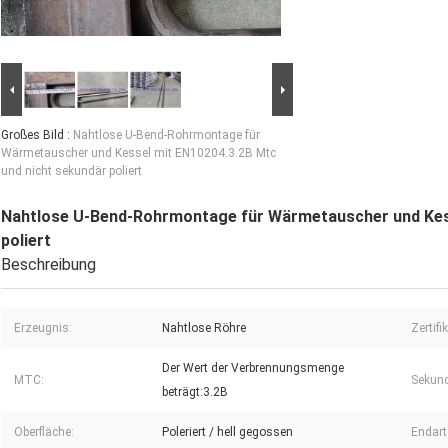
Großes Bild :
Nahtlose U-Bend-Rohrmontage für
Wärmetauscher und Kessel mit EN10204.3.2B Mtc
und nicht sekundär poliert
Nahtlose U-Bend-Rohrmontage für Wärmetauscher und Kess
poliert
Beschreibung
Erzeugnis:
Nahtlose Röhre
Zertifi
Der Wert der Verbrennungsmenge
MTC:
Sekund
beträgt:3.2B
Oberfläche:
Poleriert / hell gegossen
Endart