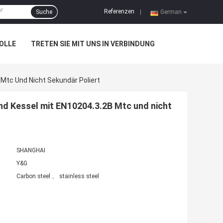
Referenzen
Suche
|
German
OLLE
TRETEN SIE MIT UNS IN VERBINDUNG
tc Und Nicht Sekundär Poliert
 Kessel mit EN10204.3.2B Mtc und nicht
SHANGHAI
Y&G
Carbon steel 、 stainless steel