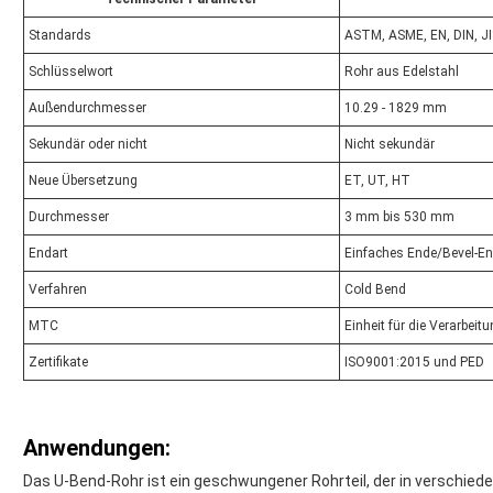
Standards
ASTM, ASME, EN, DIN, J
Schlüsselwort
Rohr aus Edelstahl
Außendurchmesser
10.29 - 1829 mm
Sekundär oder nicht
Nicht sekundär
Neue Übersetzung
ET, UT, HT
Durchmesser
3 mm bis 530 mm
Endart
Einfaches Ende/Bevel-E
Verfahren
Cold Bend
MTC
Einheit für die Verarbei
Zertifikate
ISO9001:2015 und PED
Anwendungen:
Das U-Bend-Rohr ist ein geschwungener Rohrteil, der in verschied