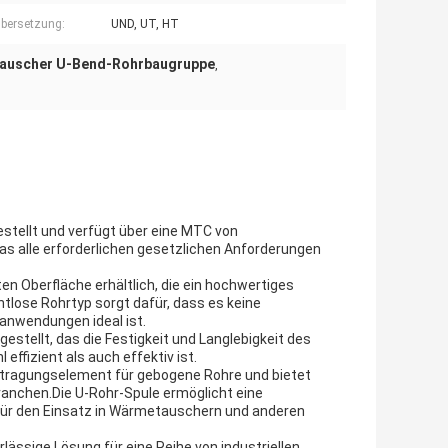
bersetzung:
UND, UT, HT
auscher U-Bend-Rohrbaugruppe
,
stellt und verfügt über eine MTC von
das alle erforderlichen gesetzlichen Anforderungen
ten Oberfläche erhältlich, die ein hochwertiges
ahtlose Rohrtyp sorgt dafür, dass es keine
anwendungen ideal ist.
stellt, das die Festigkeit und Langlebigkeit des
effizient als auch effektiv ist.
rtragungselement für gebogene Rohre und bietet
ranchen.Die U-Rohr-Spule ermöglicht eine
für den Einsatz in Wärmetauschern und anderen
lässige Lösung für eine Reihe von industriellen