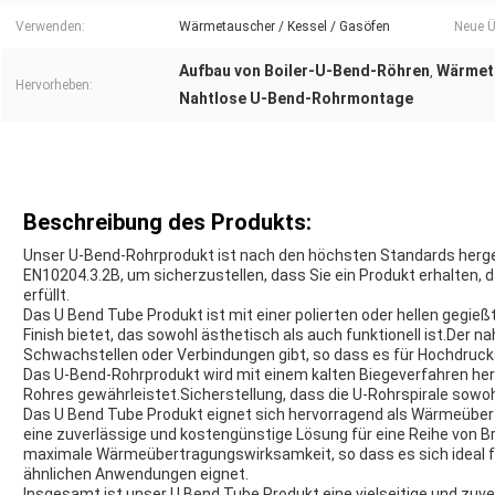
Verwenden:
Wärmetauscher / Kessel / Gasöfen
Neue Ü
Aufbau von Boiler-U-Bend-Röhren
Wärmet
,
Hervorheben:
Nahtlose U-Bend-Rohrmontage
Beschreibung des Produkts:
Unser U-Bend-Rohrprodukt ist nach den höchsten Standards herge
EN10204.3.2B, um sicherzustellen, dass Sie ein Produkt erhalten, 
erfüllt.
Das U Bend Tube Produkt ist mit einer polierten oder hellen gegieß
Finish bietet, das sowohl ästhetisch als auch funktionell ist.Der n
Schwachstellen oder Verbindungen gibt, so dass es für Hochdruck
Das U-Bend-Rohrprodukt wird mit einem kalten Biegeverfahren herge
Rohres gewährleistet.Sicherstellung, dass die U-Rohrspirale sowohl 
Das U Bend Tube Produkt eignet sich hervorragend als Wärmeübe
eine zuverlässige und kostengünstige Lösung für eine Reihe von B
maximale Wärmeübertragungswirksamkeit, so dass es sich ideal 
ähnlichen Anwendungen eignet.
Insgesamt ist unser U Bend Tube Produkt eine vielseitige und zuver