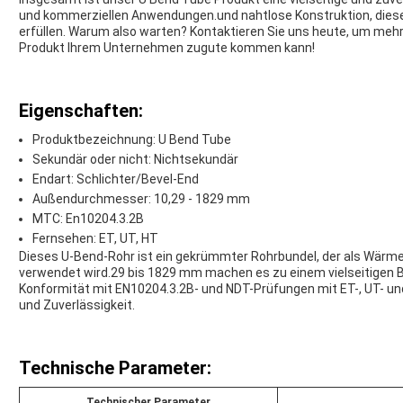
und kommerziellen Anwendungen.und nahtlose Konstruktion, dieses 
erfüllen. Warum also warten? Kontaktieren Sie uns heute, um mehr
Produkt Ihrem Unternehmen zugute kommen kann!
Eigenschaften:
Produktbezeichnung: U Bend Tube
Sekundär oder nicht: Nichtsekundär
Endart: Schlichter/Bevel-End
Außendurchmesser: 10,29 - 1829 mm
MTC: En10204.3.2B
Fernsehen: ET, UT, HT
Dieses U-Bend-Rohr ist ein gekrümmter Rohrbundel, der als Wär
verwendet wird.29 bis 1829 mm machen es zu einem vielseitigen
Konformität mit EN10204.3.2B- und NDT-Prüfungen mit ET-, UT- un
und Zuverlässigkeit.
Technische Parameter:
Technischer Parameter