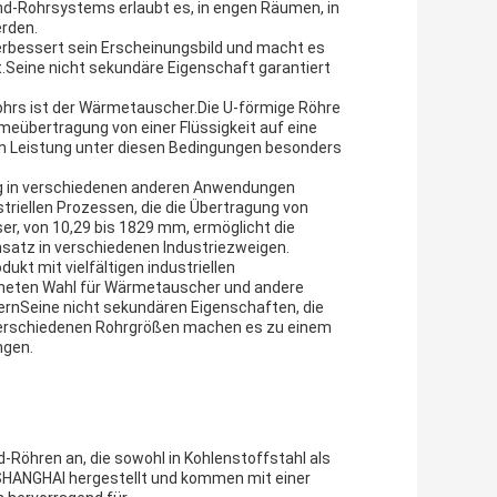
nd-Rohrsystems erlaubt es, in engen Räumen, in
rden.
verbessert sein Erscheinungsbild und macht es
t.Seine nicht sekundäre Eigenschaft garantiert
rs ist der Wärmetauscher.Die U-förmige Röhre
meübertragung von einer Flüssigkeit auf eine
n Leistung unter diesen Bedingungen besonders
ung in verschiedenen anderen Anwendungen
triellen Prozessen, die die Übertragung von
r, von 10,29 bis 1829 mm, ermöglicht die
nsatz in verschiedenen Industriezweigen.
t mit vielfältigen industriellen
neten Wahl für Wärmetauscher und andere
rdernSeine nicht sekundären Eigenschaften, die
t verschiedenen Rohrgrößen machen es zu einem
ngen.
Röhren an, die sowohl in Kohlenstoffstahl als
 SHANGHAI hergestellt und kommen mit einer