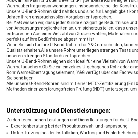
Auswahl an Plain End oder Bevel End-TypenDiese Rohre eignen sic
Wärmeübertragungsanwendungen, insbesondere bei der Konstruk
Unsere U-Bend-Röhren sind nahtlos und sind für Langlebigkeit kon
Jahren Ihren anspruchsvollen Vorgaben entsprechen.
Bei Y&G wissen wir, dass jeder Kunde einzigartige Bedürfnisse und
von Anpassungsmöglichkeiten an, um sicherzustellen, dass unse
entsprechen.Aus einer Vielzahl von Größen wählen, Materialien un
perfekt auf Ihre Bedürfnisse abgestimmt ist.
Wenn Sie sich für Ihre U-Bend-Röhren für Y&G entscheiden, können 
Qualität erhalten.Alle unsere Rohre unterliegen strengen Tests un
unseren strengen Standards entsprechen..
Unsere U-Bend-Röhren eignen sich ideal für eine Vielzahl von W
Wärmetauschern.Ob Sie ein einzelnes U-gebogenes Rohr oder eine
Rohr Wärmeübertragungselement, Y&G verfügt über das Fachwissen u
Sie benötigen.
Alle unsere U-Bend-Röhren sind mit einer MTC-Zertifizierung (En10
Methoden einer zerstörungsfreien Prüfung (NDT) unterzogen, um ih
Unterstützung und Dienstleistungen:
Zu den technischen Leistungen und Dienstleistungen für die U-Bo
Expertenberatung bei der Produktauswahl und -anpassung
Unterstützung bei der Installation, Wartung und Fehlerbehebung