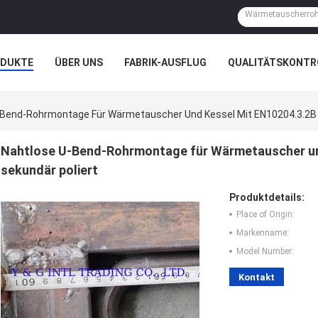
ODUKTE
ÜBER UNS
FABRIK-AUSFLUG
QUALITÄTSKONTR
N
FÄLLE
-Bend-Rohrmontage Für Wärmetauscher Und Kessel Mit EN10204.3.2B M
Nahtlose U-Bend-Rohrmontage für Wärmetauscher und
sekundär poliert
Produktdetails:
Place of Origin:
Markenname:
Model Number:
Kontakt