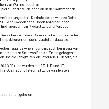
h hervorragend für
tion von Wärmetauschern.
zipiert.Sicherstellen, dass sie in den kommenden
 Anforderungen hat. Deshalb bieten wir eine Reihe
re U-Bend-Röhren genau Ihren Anforderungen
d Endtypen, um ein Produkt zu schaffen, das
Sie sicher sein, dass Sie ein Produkt von höchster
d Inspektionen, um sicherzustellen, dass sie
ärmeübertragungs-Anwendungen, auch beim Bau von
n kompletten Satz von Rohren für ein gebogenes
nd die Fähigkeiten, die Produkte zu liefern, die
204.3.2B) und wurden mit ET-, UT- und HT-
re Qualität und Integrität zu gewährleisten.
genröhrchen gehören: