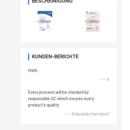
BESCHEINIGUNG
KUNDEN-BERICHTE
hhhh
—— A
Every process will be checked by
responsible QC which insures every
product's quality.
—— Ridwaddn Hamdanif