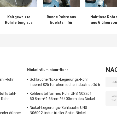
Kaltgewalzte
Runde Rohre aus
Nahtlose Rohr
Rohrleitung aus
Edelstahl für
aus Glühen von
Edelstahl
nahtlose und
Stahl für nahtlo
geschweißte
industrielle
Anwendungen
Anwendungen
NA
Nickel-Aluminium-Rohr
ahl-Rohr
Schläuche Nickel-Legierungs-Rohr
Inconel 825 für chemische Industrie, Od 6
- 500mm oder besonders angefertigt
toffstahl-
Kohlenstoffarmes Rohr UNS N02201
l-Rohr
50.8mm*1.65mm*6500mm des Nickel-
201 für elektronische Bauelemente
s
Nickel-Legierungs-Schläuche UNS
under dünner
N06002, industrieller Satin-Nickel-