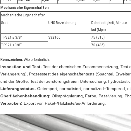
TP321
S32100
0,08
2
0,045
0,03
1
17.0
Mechanische Eigenschaften
Mechanische Eigenschaften
Grad
UNS-Bezeichnung
Dehnfestigkeit, Minute
ksi (Mpa)
TP321 ≤ 3/8"
S32100
75 (515)
TP321 >3/8“
70 (485)
Kennzeichen:
Wie erforderlich.
Inspektion und Test:
Test der chemischen Zusammensetzung, Test de
Verlängerung), Prozesstest des eigenschaftentests (Spachtel, Erweitern
und der Größe, Test der zerstörungsfreien Untersuchung, hydrostastic 
Lieferungsstatus:
Getempert, normalisiert, normalized+Tempered, et
Oberflächenbehandlung:
Ölimprägnierung, Farbe, Passivierung, Pho
Verpacken:
Export von Paket-/Holzkiste/as-Anforderung.