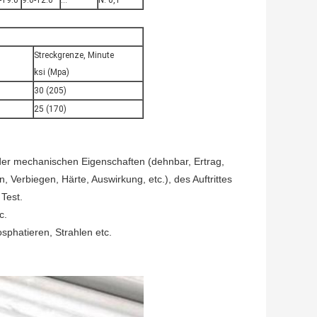
-19.0
9.0-12.0
…
N: 0,1
Streckgrenze, Minute
ksi (Mpa)
30 (205)
25 (170)
r mechanischen Eigenschaften (dehnbar, Ertrag,
, Verbiegen, Härte, Auswirkung, etc.), des Auftrittes
Test.
c.
sphatieren, Strahlen etc.