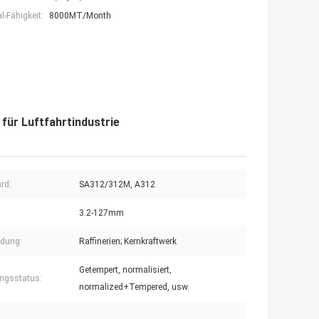
-Fähigkeit:
8000MT/Month
ür Luftfahrtindustrie
rd:
SA312/312M, A312
3.2-127mm
dung:
Raffinerien; Kernkraftwerk
Getempert, normalisiert,
ungsstatus:
normalized+Tempered, usw.