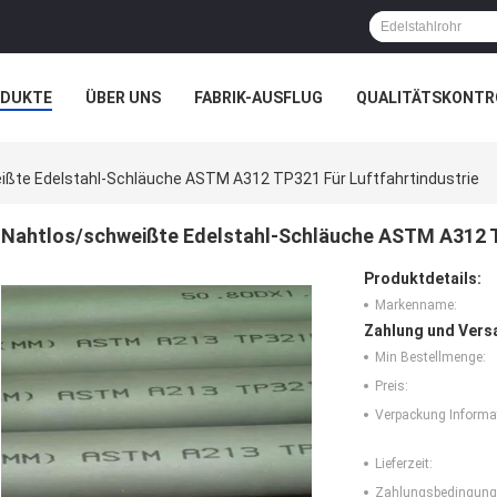
ODUKTE
ÜBER UNS
FABRIK-AUSFLUG
QUALITÄTSKONTR
N
FÄLLE
ßte Edelstahl-Schläuche ASTM A312 TP321 Für Luftfahrtindustrie
Nahtlos/schweißte Edelstahl-Schläuche ASTM A312 TP
Produktdetails:
Markenname:
Zahlung und Vers
Min Bestellmenge:
Preis:
Verpackung Informa
Lieferzeit:
Zahlungsbedingung