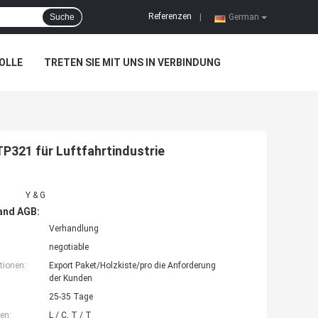
Referenzen
Suche
|
German
OLLE
TRETEN SIE MIT UNS IN VERBINDUNG
321 für Luftfahrtindustrie
Y & G
and AGB:
Verhandlung
negotiable
tionen:
Export Paket/Holzkiste/pro die Anforderung
der Kunden
25-35 Tage
en:
L / C, T / T