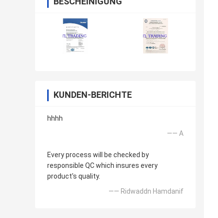
BESCHEINIGUNG
KUNDEN-BERICHTE
hhhh
—— A
Every process will be checked by
responsible QC which insures every
product's quality.
—— Ridwaddn Hamdanif