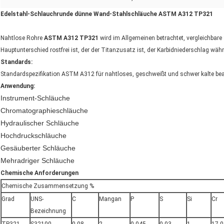
Edelstahl-Schlauchrunde dünne Wand-Stahlschläuche ASTM A312 TP321
Nahtlose Rohre
ASTM A312 TP321
wird im Allgemeinen betrachtet, vergleichbar
Hauptunterschied rostfrei ist, der der Titanzusatz ist, der Karbidniederschlag wäh
Standards:
Standardspezifikation ASTM A312 für nahtloses, geschweißt und schwer kalte bear
Anwendung:
Instrument-Schläuche
Chromatographieschläuche
Hydraulischer Schläuche
Hochdruckschläuche
Gesäuberter Schläuche
Mehradriger Schläuche
Chemische Anforderungen
Chemische Zusammensetzung %
Grad
UNS-
C
Mangan
P
S
Si
Cr
Bezeichnung