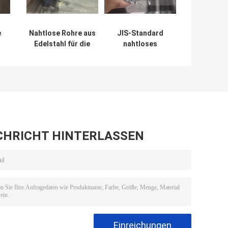
e
Nahtlose Rohre aus
JIS-Standard
Edelstahl für die
nahtloses
se
Rohrkühlwalztechnik
Edelstahlrohr für
optimale Leistung
geschweißt
CHRICHT HINTERLASSEN