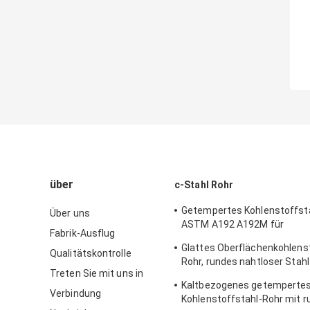
über
c-Stahl Rohr
Getempertes Kohlenstoffst
Über uns
ASTM A192 A192M für
Fabrik-Ausflug
Hochdruckrauchrohr
Glattes Oberflächenkohlens
Qualitätskontrolle
Rohr, rundes nahtloser Stah
Treten Sie mit uns in
A179/SA179
Kaltbezogenes getemperte
Verbindung
Kohlenstoffstahl-Rohr mit r