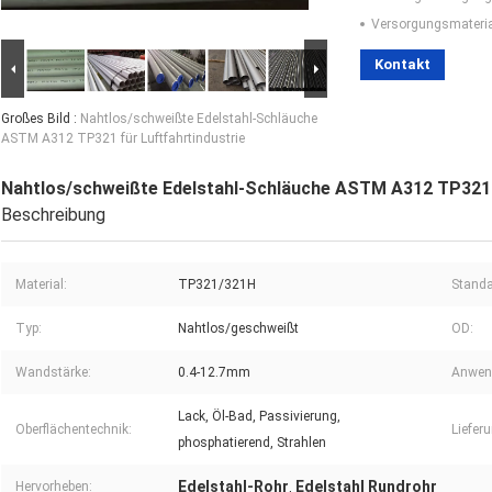
Versorgungsmaterial
Kontakt
Großes Bild :
Nahtlos/schweißte Edelstahl-Schläuche
ASTM A312 TP321 für Luftfahrtindustrie
Nahtlos/schweißte Edelstahl-Schläuche ASTM A312 TP321 f
Beschreibung
Material:
TP321/321H
Standa
Typ:
Nahtlos/geschweißt
OD:
Wandstärke:
0.4-12.7mm
Anwen
Lack, Öl-Bad, Passivierung,
Oberflächentechnik:
Liefer
phosphatierend, Strahlen
Edelstahl-Rohr
Edelstahl Rundrohr
Hervorheben:
,